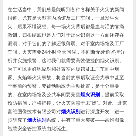
在生活当中，我们总是能听到各种各样关于火灾的新闻
报道。尤其是大型室内场馆及工厂车间，一旦发生火
灾，后果不堪设想。每一场火灾背后都是血与泪的惨痛
教训，归根结底也是人们对于烟火识别这一方面还存在
漏洞，对于它们的了解还很薄弱。对于室内场馆及工厂
车间，火灾需要24小时全天问候，不间断无死角监控分
析并实施报警，这时我们就需要高效便捷的烟火识别。
为了可以更好地应对和处置室内场馆及工厂车间中烟
雾、火焰等火灾事故，将当前的事后取证变为事中甚至
于事前的预警，变被动响应为主动处置，是十分重要
的。在室内场馆及公共车间要完善
烟火识别
，提前采取
预防措施，严格把控，让火灾防患于未“燃”。对此，北京
富维图像技术有限公司对
烟火识别
进行深度开发，进一
步研究了
烟火识别
系统，并有了重大突破——富维图像
智慧安全管控系统由此诞生。