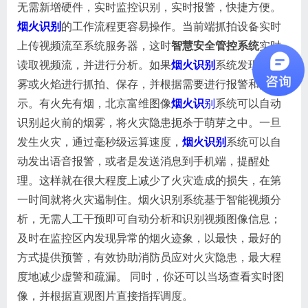
无需新增硬件，实时监控识别，实时报警，快捷方便。
烟火识别
的工作流程更容易操作。当前端抓拍设备实时
上传视频流至系统服务器，这时
智慧安全管控系统
实时
读取视频流，并进行分析。如果
烟火识别
系统发现有烟
雾或火焰进行抓拍、保存，并根据需要进行报警和提
示。有火先有烟，北京富维图像
烟火识
别
系统可以自动
识别起火前的烟雾，将火灾隐患扼杀于萌芽之中。一旦
发生火灾，通过毫秒级运算速度，
烟火识别
系统可以自
动发出语音报警，或者是发送消息到手机端，提醒处
理。这样就在很大程度上减少了火灾造成的损失，在第
一时间就将火灾遏制住。烟火识别系统基于智能视频分
析，无需人工干预即可自动分析和识别视频图像信息；
及时在监控区内发现异常的烟火迹象，以最快，最好的
方式提供预警，有效协助消防员应对火灾隐患，最大程
度地减少虚警和疏漏。 同时，你还可以当场查看实时图
像，并根据直观图片直接指挥调度。