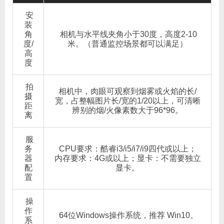
安
装
角
相机与水平线夹角小于30度，高度2-10
度/
米。（普通监控场景都可以满足）
高
度
拍
相机中，肉眼可观察到烟雾或火焰的长/
摄
宽，占整幅图片长/宽的1/20以上，可清晰
距
辨别的烟/火像素数大于96*96。
离
服
务
CPU要求：酷睿i3/i5/i7/i9四代或以上；
器
内存要求：4G或以上；显卡：不需要独立
配
显卡。
置
操
作
64位Windows操作系统，推荐 Win10。
系