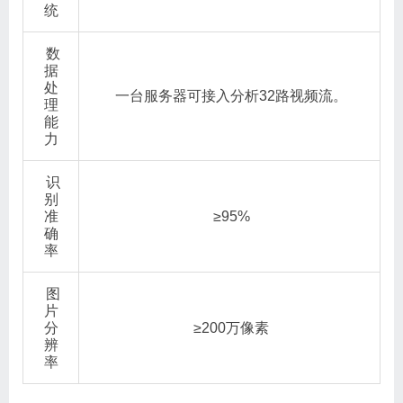
统
数
据
处
一台服务器可接入分析32路视频流。
理
能
力
识
别
准
≥95%
确
率
图
片
分
≥200万像素
辨
率