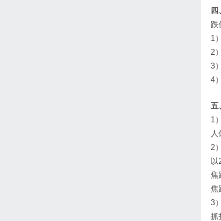
四
跌
1
2
3
4
五
1
人
2
以
焦
焦
3
抓