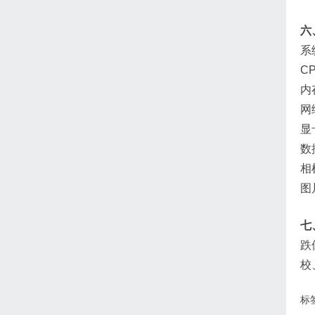
六
系
C
内
网
显
数
相
图
七
跌
校
标