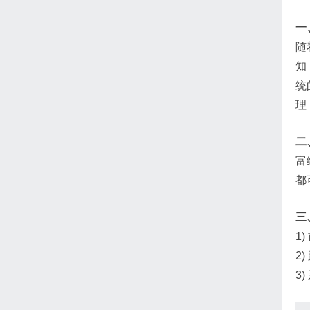
一
随
知
统
理
二
富
都
三
1
2
3