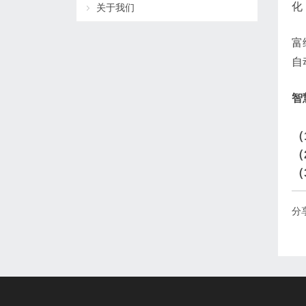
化
关于我们
富
自
智
（
（
（
分