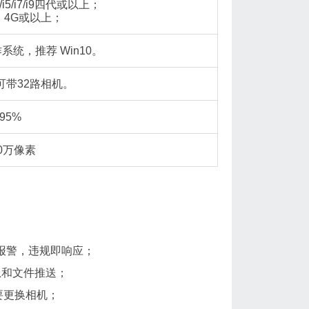
i5/i7/i9四代或以上；
：4G或以上；
作系统，推荐 Win10。
可带32路相机。
95%
00万像素
报警，违规即响应；
消息和文件推送；
要更换相机；