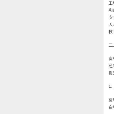
工
和
安
人
技
二
富
超
提
1
富
自